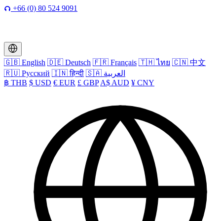
+66 (0) 80 524 9091
🇬🇧 English
🇩🇪 Deutsch
🇫🇷 Français
🇹🇭 ไทย
🇨🇳 中文
🇷🇺 Русский
🇮🇳 हिन्दी
🇸🇦 العربية
฿ THB
$ USD
€ EUR
£ GBP
A$ AUD
¥ CNY