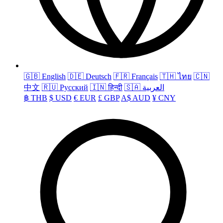
🇬🇧
English
🇩🇪
Deutsch
🇫🇷
Français
🇹🇭
ไทย
🇨🇳
中文
🇷🇺
Русский
🇮🇳
हिन्दी
🇸🇦
العربية
฿
THB
$
USD
€
EUR
£
GBP
A$
AUD
¥
CNY