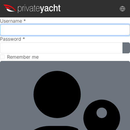
Username
*
Password
*
S
Remember me